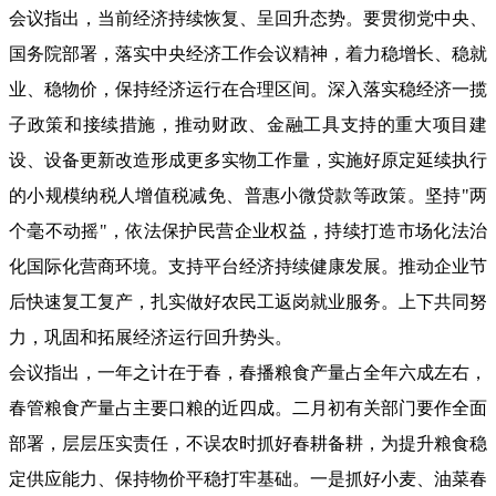
会议指出，当前经济持续恢复、呈回升态势。要贯彻党中央、
国务院部署，落实中央经济工作会议精神，着力稳增长、稳就
业、稳物价，保持经济运行在合理区间。深入落实稳经济一揽
子政策和接续措施，推动财政、金融工具支持的重大项目建
设、设备更新改造形成更多实物工作量，实施好原定延续执行
的小规模纳税人增值税减免、普惠小微贷款等政策。坚持"两
个毫不动摇"，依法保护民营企业权益，持续打造市场化法治
化国际化营商环境。支持平台经济持续健康发展。推动企业节
后快速复工复产，扎实做好农民工返岗就业服务。上下共同努
力，巩固和拓展经济运行回升势头。
会议指出，一年之计在于春，春播粮食产量占全年六成左右，
春管粮食产量占主要口粮的近四成。二月初有关部门要作全面
部署，层层压实责任，不误农时抓好春耕备耕，为提升粮食稳
定供应能力、保持物价平稳打牢基础。一是抓好小麦、油菜春