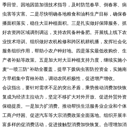
季田管。因地因苗加强技术指导，及时防范春旱、倒春寒、病
虫害等灾害。二是尽快明确各地粮食和油料生产目标，确保春
播面积落实，稳住大豆种植面积。三是扎实做好保障服务。抓
好农资跨区域调剂调运，支持农民备种备肥。开展线上线下农
业技术培训。组织做好农机检修和跨区机耕机播，发挥社会化
服务组织作用，帮助小农户种好地。四是落实最低收购价、生
产者补贴等政策。五是加大对大豆种植支持力度，继续实施小
麦"一喷三防"补助全覆盖，提早下拨病虫害防控资金，实施南
方早稻集中育秧补助，调动农民积极性，促进增产增收。
会议指出，要针对需求不足的突出矛盾，乘势推动消费加快恢
复成为经济主拉动力，坚定不移扩大对外开放、促进外贸外资
保稳提质。一是加力扩消费。推动帮扶生活服务业企业和个体
工商户纾困、促进汽车等大宗消费政策全面落地。组织开展丰
富多样的促消费活动，促进接触型消费加快恢复。合理增加消