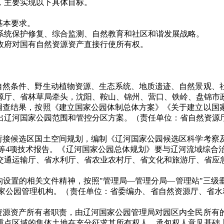
作，主要实现以下具体目标。
基本要求。
系统保护修复、综合监测、自然教育和社区和谐发展战略。
政府对国有自然资源资产直接行使所有权。
展自然条件、野生动植物资源、生态系统、地质遗迹、自然景观、
厅、省林草局牵头，沈阳、鞍山、锦州、营口、铁岭、盘锦市政府
底调查结果，按照《建立国家公园体制总体方案》《关于建立以国
出辽河国家公园范围和管控分区方案。（责任单位：省自然资源
，衔接候选区国土空间规划，编制《辽河国家公园候选区科学考察
等4项技术报告。《辽河国家公园总体规划》要与辽河流域综合
通运输厅、省水利厅、省农业农村厅、省文化和旅游厅、省应急厅
构设置的相关文件精神，按照"管理局—管理分局—管理站"三
公园管理机构。（责任单位：省委编办、省自然资源厅、省水利厅
然资源资产所有者职责，由辽河国家公园管理局对园区内全民所有
重点区域的集体土地在充分征求其所有权人、承包权人意见基础