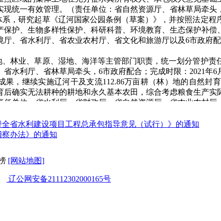
实现统一有效管理。（责任单位：省自然资源厅、省林草局牵头
度体系，研究起草《辽河国家公园条例（草案）》，并按照法定程
产保护、生物多样性保护、科研科普、环境教育、生态保护补偿
厅、省水利厅、省农业农村厅、省文化和旅游厅以及6市政府配合；
护地、林业、草原、湿地、海洋等主管部门职责，统一划分管护责
省水利厅、省林草局牵头，6市政府配合；完成时限：2021年6
成果，继续实施辽河干及支流112.86万亩耕（林）地的自然
育后确实无法耕种的耕地和永久基本农田，综合考虑粮食生产实
责任单位：省水利厅、省财政厅、省自然资源厅、省农业农村厅
态用水来源及调配方式、跨域调水的可行性等研究，制定生态用水
进全省水利建设项目工程总承包指导意见（试行）》的通知
在规律，加强辽河干流整体保护、系统修复、综合治理，全面提升
稽察办法》的通知
自然修复、封育等，控制和减少干扰，必要时辅助人工措施，促
；完成时限：持续推进）
榜
[网站地图]
湿地等重点保护区域内极小种群野生动植物、珍稀濒危野生动植物
状生态廊道，打通野生动物栖息地之间的连通性，构建辽河干流
辽公网安备21112302000165号
村厅、省林草局牵头，6市政府配合；完成时限：持续推进）
环境保护措施，加强辽河国家公园范围内重要饮用水源地和水生态
水污染防治攻坚战，保障辽河水质安全。因地制宜，加强水源涵
水质监控全覆盖体系。（责任单位：省生态环境厅、省住房城乡