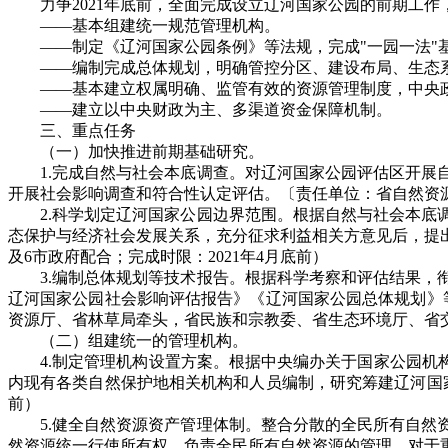
力争2021年底前，全面完成设立辽河国家公园的前期工
——基本组建统一规范管理机构。
——制定《辽河国家公园条例》等法规，完成"一园一法"
——编制完成总体规划，明确管控分区、建设布局、生态
——基本建立权属明确、监管有效的资源管理制度，中央
——建立以中央财政为主、多渠道资金保障机制。
三、重点任务
（一）加快推进前期基础研究。
1.完成自然与社会本底调查。对辽河国家公园评估区开
开展社会影响调查和符合性认定评估。〔责任单位：省自然资源
2.科学划定辽河国家公园边界范围。根据自然与社会本
态保护与经济社会发展关系，充分征求利益相关方意见后，提
及6市政府配合；完成时限：2021年4月底前）
3.编制总体规划等技术报告。根据科学考察和评估结果
辽河国家公园社会影响评估报告》《辽河国家公园总体规划》
资源厅、省林草局牵头，省民族和宗教委、省生态环境厅、省交
（二）组建统一的管理机构。
4.制定管理机构设置方案。根据中央编办关于国家公园机
内现有各类自然保护地相关机构和人员编制，研究筹建辽河国家
前）
5.健全自然资源资产管理体制。整合分散的全民所有自
然资源统一行使所有权，负责全民所有自然资源的管理。对于