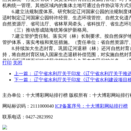
机构统一管理。其他区域内的集体土地可通过合作协议等方式
6.建立法规制度体系。研究制定辽河国家公园的法规制
适时制定辽河国家公园特许经营、生态环境管控、自然文化遗
自然资源厅、省司法厅、省林草局牵头，省科技厅、省生态环境
（三）推动形成陆海统筹保护新格局。
7.建立管护责任制。落实河（林）长制要求。按自然保
管护体系，落实考核和奖惩措施。（责任单位：省自然资源厅、
8.持续加大生态封育。巩固辽河退耕（林）还河自然封育
持，将自然封育区纳入国家生态退耕补偿范围，对实施自然封
并以实际退耕面积核减我省耕地和永久基本农田保护任务。（
打印
关闭
9.开展辽河主干流生态流量评估。开展辽河国家公园生
省林草局配合；完成时限：2021年12月底前）
上一篇： 辽宁省水利厅关于印发《辽宁省水利厅关于推
10.加强湿地生态系统保护修复。按照自然生态系统内
下一篇： 辽宁省水利厅关于印发《辽宁省水利建设项目
生物措施和其他措施相结合，对重点区域、河口及河岸带进行
位：省自然资源厅、省水利厅、省林草局牵头，6市政府配合
主办单位：十大博彩网站排行榜
版权所有：十大博彩网站排行
11.加强生物多样性保护。加强对辽河国家公园内河口
危物种重点分布区，建设供野生动物穿越公路、水系等障碍带
网站标识码：2111000040
ICP备案序号：十大博彩网站排行榜
任单位：省生态环境厅、省自然资源厅、省水利厅、省农业农
12.提升水质净化和水源涵养能力。实施严格的水生态
联系电话：0427-2823992
利用控制、用水效率控制、水功能区限制纳污三条红线。打好
表蓄水能力。建立水源地、入河排污口、河段、重点监控断面