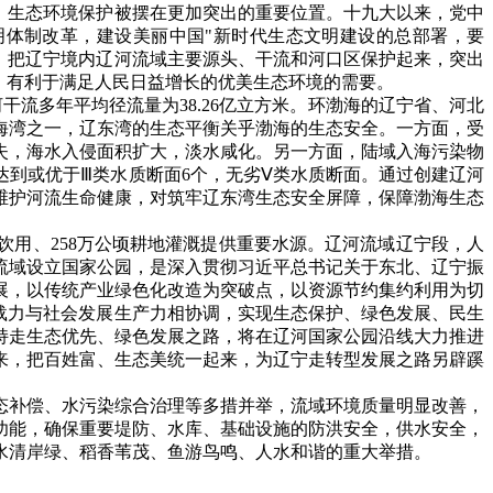
，生态环境保护被摆在更加突出的重要位置。十九大以来，党中
明体制改革，建设美丽中国"新时代生态文明建设的总部署，要
，把辽宁境内辽河流域主要源头、干流和河口区保护起来，突出
，有利于满足人民日益增长的优美生态环境的需要。
流多年平均径流量为38.26亿立方米。环渤海的辽宁省、河北
海湾之一，辽东湾的生态平衡关乎渤海的生态安全。一方面，受
失，海水入侵面积扩大，淡水咸化。另一方面，陆域入海污染物
达到或优于Ⅲ类水质断面6个，无劣Ⅴ类水质断面。通过创建辽河
维护河流生命健康，对筑牢辽东湾生态安全屏障，保障渤海生态
饮用、258万公顷耕地灌溉提供重要水源。辽河流域辽宁段，人
辽河流域设立国家公园，是深入贯彻习近平总书记关于东北、辽宁振
展，以传统产业绿色化改造为突破点，以资源节约集约利用为切
载力与社会发展生产力相协调，实现生态保护、绿色发展、民生
持走生态优先、绿色发展之路，将在辽河国家公园沿线大力推进
来，把百姓富、生态美统一起来，为辽宁走转型发展之路另辟蹊
态补偿、水污染综合治理等多措并举，流域环境质量明显改善，
功能，确保重要堤防、水库、基础设施的防洪安全，供水安全，
水清岸绿、稻香苇茂、鱼游鸟鸣、人水和谐的重大举措。