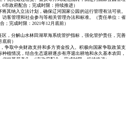
，6市政府配合；完成时限：持续推进）
序将其纳入立法计划，确保辽河国家公园的运行管理有法可依。
、访客管理和社会参与等相关管理办法和标准。（责任单位：省
完成时限：2021年12月底前）
任区，分解山水林田湖草海系统管护指标，强化管护责任，完善
月底前）
封育，争取中央财政支持和多方资金投入。积极向国家争取政策支
际种植情况，结合生态退耕逐步有序退出耕地和永久基本农田，
、省林草局牵头，6市政府配合；完成时限：持续推进）
分配与调度方案。（责任单位：省水利厅牵头，省自然资源厅、
辽河干流河流生态系统的质量和稳定性。坚持以自然恢复为主，
进恢复辽河干流河流生态系统的群落结构和空间结构。（责任单
和原生动植物种质资源保护力度。围绕辽河国家公园内珍禽及濒
全流域生物多样性保护网络，加强生物多样性保护和恢复。（责
环境保护与治理，落实最严格水资源管理制度，严守水资源开发
养区植树种草，合理调控流域水文生态过程，增强水源涵养和地
建设厅、省水利厅、省农业农村厅牵头，6市政府配合；完成时