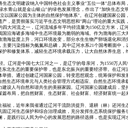
将生态文明建设纳入中国特色社会主义事业"五位一体"总体布局
绿水青山就是金山银山"的绿色发展理念，作出了"加快生态文
建立以国家公园为主体的自然保护地体系"。在辽河创建国家公园
遗产，是贯彻落实习近平生态文明思想和"两山"理论的重大实践
四大河流之一，辽河流域多年平均径流量为150亿立方米，辽河干
我国沿海诸多海域中生态环境最为脆弱的海域。作为渤海的三大
致渤海盐度上升，河口环境改变，部分水生生物产卵场退化和消
染，主要污染指标为氨氮和总磷，其中辽河水系21个国考断面中，
保护和修复体系，减轻生态环境承载压力，让大自然休养生息，
。辽河是中国七大江河之一，是辽宁的母亲河，为1550万人民
2%，既是东北生态的重要保护带，也是东北振兴的重要经济带。在
体举措。通过创建辽河国家公园，转变思想观念，统筹保护和发
进自然生态环境单元与人类社会管理方式相适应、自然生态环境承
力建设人与自然和谐共生的美丽家园。辽河国家公园建成后，坚
谋篇布局，把自然财富、生态财富、社会财富、经济财富统一起
生福祉，近年来我省通过辽河干流防洪提升、退耕（林）还河生
巩固辽河生态保护和综合治理成效，充分发挥生态系统保护服务
澜，是践行以人民为中心的发展思想的路径选择，也是实现辽河