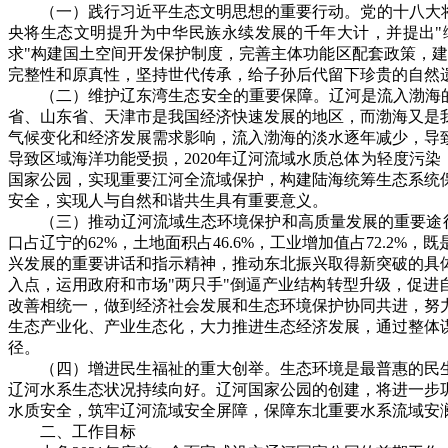
（一）践行习近平生态文明思想的重要行动。党的十八大
央将生态文明提升为中华民族永续发展的千年大计，并提出"
求"构建国土空间开发保护制度，完善主体功能区配套政策，
完整性和原真性，坚持世代传承，给子孙后代留下珍贵的自然
（二）维护辽东湾生态安全的重要保障。辽河是流入渤海的
省、山东省、天津市是我国经济快速发展的地区，而渤海又是
气候变化和经济发展需求影响，流入渤海的淡水逐年减少，导
导致区域海洋功能受损，2020年辽河流域水质总体为轻度污
国家公园，实现重要江河全流域保护，构建陆海统筹生态系统
安全，实现人与自然和谐共生具有重要意义。
（三）推动辽河流域生态环境保护和高质量发展的重要途径
口占辽宁的62%，土地面积占46.6%，工业增加值占72.
兴发展的重要讲话和指示精神，推动东北振兴取得新突破的具
入点，运用政府和市场"两只手"倒逼产业结构转型升级，促
改善相统一，做到经济社会发展和生态环境保护协同共进，努
生态产业化、产业生态化，大力推进生态经济发展，通过整体
径。
（四）增进民生福祉的重大创举。生态环境是最普惠的民
辽河水系生态状况持续向好。辽河国家公园的创建，将进一步
水质安全，筑牢辽河流域安全屏障，保障东北重要水系流域安
二、工作目标