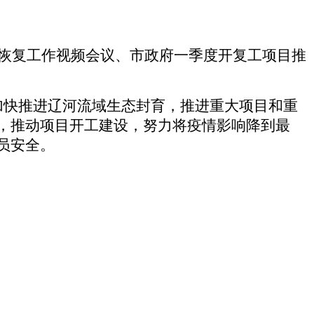
产恢复工作视频会议、市政府一季度开复工项目推
加快推进辽河流域生态封育，推进重大项目和重
，推动项目开工建设，努力将疫情影响降到最
员安全。