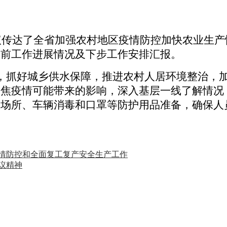
会议传达了全省加强农村地区疫情防控加快农业生
当前工作进展情况及下步工作安排汇报。
，抓好城乡供水保障，推进农村人居环境整治，
聚焦疫情可能带来的影响，深入基层一线了解情况
公场所、车辆消毒和口罩等防护用品准备，确保人
情防控和全面复工复产安全生产工作
议精神