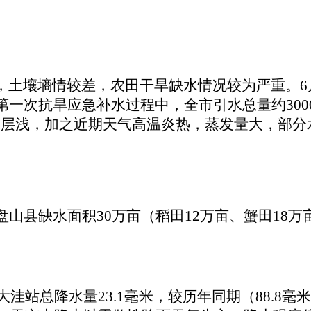
，土壤墒情较差，农田干旱缺水情况较为严重。6
第一次抗旱应急补水过程中，全市引水总量约30
水层浅，加之近期天气高温炎热，蒸发量大，部分
县缺水面积30万亩（稻田12万亩、蟹田18万亩）
洼站总降水量23.1毫米，较历年同期（88.8毫米