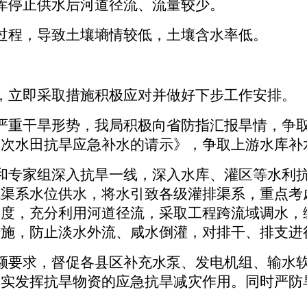
库停止供水后河道径流、流量较少。
过程，导致土壤墒情较低，土壤含水率低。
，立即采取措施积极应对并做好下步工作安排。
严重干旱形势，我局积极向省防指汇报旱情，争
次水田抗旱应急补水的请示》，争取上游水库补水
和专家组深入抗旱一线，深入水库、灌区等水利
低渠系水位供水，将水引致各级灌排渠系，重点考
调度，充分利用河道径流，采取工程跨流域调水，
措施，防止淡水外流、咸水倒灌，对排干、排支进
额要求，督促各县区补充水泵、发电机组、输水
切实发挥抗旱物资的应急抗旱减灾作用。同时严防