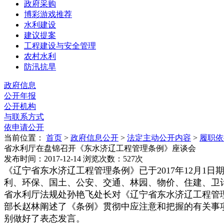
政府采购
博彩游戏推荐
水利建设
建议提案
工程建设与安全管理
农村水利
防汛抗旱
政府信息
公开年报
公开机构
与联系方式
依申请公开
当前位置：
首页
>
政府信息公开
>
法定主动公开内容
>
履职依
省水利厅在盘锦召开《东水济辽工程管理条例》座谈会
发布时间：2017-12-14
浏览次数：
527
次
《辽宁省东水济辽工程管理条例》已于
2017
年
12
月
1
日
利、环保、国土、公安、交通、林园、物价、住建、卫
省水利厅法规处孙艳飞处长对《辽宁省东水济辽工程管
部长赵林阐述了《条例》贯彻中应注意和把握的有关事
别做好了表态发言。