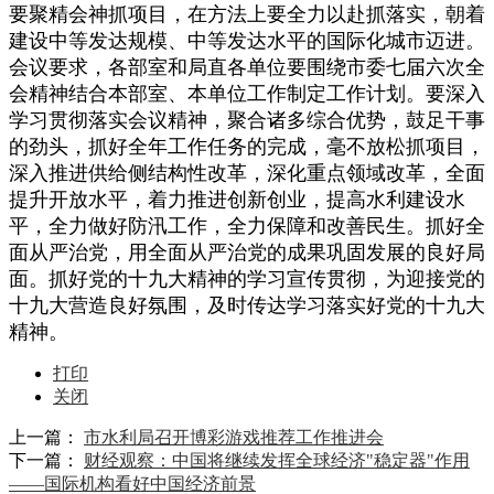
要聚精会神抓项目，在方法上要全力以赴抓落实，朝着
建设中等发达规模、中等发达水平的国际化城市迈进。
会议要求，各部室和局直各单位要围绕市委七届六次全
会精神结合本部室、本单位工作制定工作计划。要深入
学习贯彻落实会议精神，聚合诸多综合优势，鼓足干事
的劲头，抓好全年工作任务的完成，毫不放松抓项目，
深入推进供给侧结构性改革，深化重点领域改革，全面
提升开放水平，着力推进创新创业，提高水利建设水
平，全力做好防汛工作，全力保障和改善民生。抓好全
面从严治党，用全面从严治党的成果巩固发展的良好局
面。抓好党的十九大精神的学习宣传贯彻，为迎接党的
十九大营造良好氛围，及时传达学习落实好党的十九大
精神。
打印
关闭
上一篇：
市水利局召开博彩游戏推荐工作推进会
下一篇：
财经观察：中国将继续发挥全球经济"稳定器"作用
——国际机构看好中国经济前景