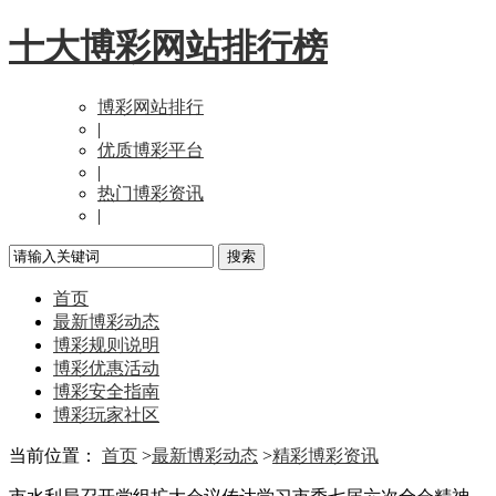
十大博彩网站排行榜
博彩网站排行
|
优质博彩平台
|
热门博彩资讯
|
首页
最新博彩动态
博彩规则说明
博彩优惠活动
博彩安全指南
博彩玩家社区
当前位置：
首页
>
最新博彩动态
>
精彩博彩资讯