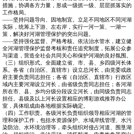
措施，协调各方力量，形成一级抓一级、层层抓落实的
工作格局。
——坚持问题导向、因地制宜。立足不同地区不同河湖
实际，统筹上下游、左右岸，实行一河一策、一湖一
策，解决好河湖管理保护的突出问题。
——坚持强化监督、严格考核。依法治水管水，建立健
全河湖管理保护监督考核和责任追究制度，拓展公众参
与渠道，营造全社会共同关心和保护河湖的良好氛围。
（三）组织形式。全面建立省、市、县、乡四级河长体
系。各省（自治区、直辖市）设立总河长，由党委或政
府主要负责同志担任；各省（自治区、直辖市）行政区
域内主要河湖设立河长，由省级负责同志担任；各河湖
所在市、县、乡均分级分段设立河长，由同级负责同志
担任。县级及以上河长设置相应的博彩游戏推荐办公
室，具体组成由各地根据实际确定。
（四）工作职责。各级河长负责组织领导相应河湖的管
理和保护工作，包括水资源保护、水域岸线管理、水污
染防治、水环境治理等，牵头组织对侵占河道、围垦湖