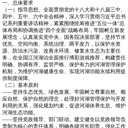
一、总体要求
（一）指导思想。全面贯彻党的十八大和十八届三中、
四中、五中、六中全会精神，深入学习贯彻习近平总书
记系列重要讲话精神，紧紧围绕统筹推进"五位一体"总
体布局和协调推进"四个全面"战略布局，牢固树立新发
展理念，认真落实党中央、国务院决策部署，坚持节水
优先、空间均衡、系统治理、两手发力，以保护水资
源、防治水污染、改善水环境、修复水生态为主要任
务，在全国江河湖泊全面推行博彩游戏推荐，构建责任
明确、协调有序、监管严格、保护有力的河湖管理保护
机制，为维护河湖健康生命、实现河湖功能永续利用提
供制度保障。
（二）基本原则
——坚持生态优先、绿色发展。牢固树立尊重自然、顺
应自然、保护自然的理念，处理好河湖管理保护与开发
利用的关系，强化规划约束，促进河湖休养生息、维护
河湖生态功能。
——坚持党政领导、部门联动。建立健全以党政领导负
责制为核心的责任体系，明确各级河长职责，强化工作