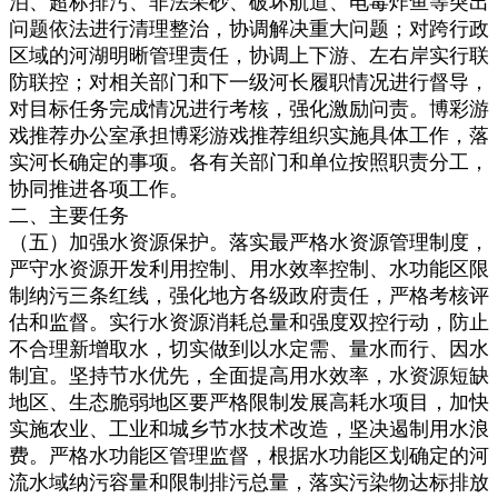
泊、超标排污、非法采砂、破坏航道、电毒炸鱼等突出
问题依法进行清理整治，协调解决重大问题；对跨行政
区域的河湖明晰管理责任，协调上下游、左右岸实行联
防联控；对相关部门和下一级河长履职情况进行督导，
对目标任务完成情况进行考核，强化激励问责。博彩游
戏推荐办公室承担博彩游戏推荐组织实施具体工作，落
实河长确定的事项。各有关部门和单位按照职责分工，
协同推进各项工作。
二、主要任务
（五）加强水资源保护。落实最严格水资源管理制度，
严守水资源开发利用控制、用水效率控制、水功能区限
制纳污三条红线，强化地方各级政府责任，严格考核评
估和监督。实行水资源消耗总量和强度双控行动，防止
不合理新增取水，切实做到以水定需、量水而行、因水
制宜。坚持节水优先，全面提高用水效率，水资源短缺
地区、生态脆弱地区要严格限制发展高耗水项目，加快
实施农业、工业和城乡节水技术改造，坚决遏制用水浪
费。严格水功能区管理监督，根据水功能区划确定的河
流水域纳污容量和限制排污总量，落实污染物达标排放