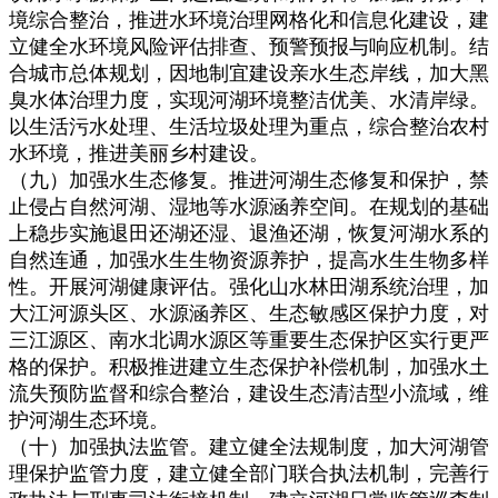
境综合整治，推进水环境治理网格化和信息化建设，建
立健全水环境风险评估排查、预警预报与响应机制。结
合城市总体规划，因地制宜建设亲水生态岸线，加大黑
臭水体治理力度，实现河湖环境整洁优美、水清岸绿。
以生活污水处理、生活垃圾处理为重点，综合整治农村
水环境，推进美丽乡村建设。
（九）加强水生态修复。推进河湖生态修复和保护，禁
止侵占自然河湖、湿地等水源涵养空间。在规划的基础
上稳步实施退田还湖还湿、退渔还湖，恢复河湖水系的
自然连通，加强水生生物资源养护，提高水生生物多样
性。开展河湖健康评估。强化山水林田湖系统治理，加
大江河源头区、水源涵养区、生态敏感区保护力度，对
三江源区、南水北调水源区等重要生态保护区实行更严
格的保护。积极推进建立生态保护补偿机制，加强水土
流失预防监督和综合整治，建设生态清洁型小流域，维
护河湖生态环境。
（十）加强执法监管。建立健全法规制度，加大河湖管
理保护监管力度，建立健全部门联合执法机制，完善行