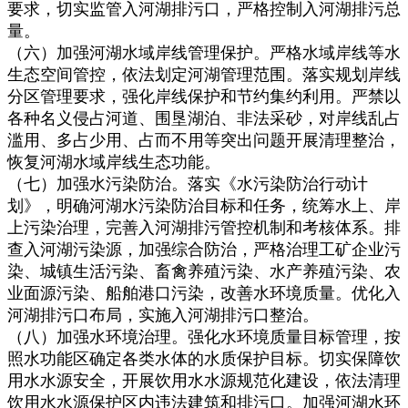
要求，切实监管入河湖排污口，严格控制入河湖排污总
量。
（六）加强河湖水域岸线管理保护。严格水域岸线等水
生态空间管控，依法划定河湖管理范围。落实规划岸线
分区管理要求，强化岸线保护和节约集约利用。严禁以
各种名义侵占河道、围垦湖泊、非法采砂，对岸线乱占
滥用、多占少用、占而不用等突出问题开展清理整治，
恢复河湖水域岸线生态功能。
（七）加强水污染防治。落实《水污染防治行动计
划》，明确河湖水污染防治目标和任务，统筹水上、岸
上污染治理，完善入河湖排污管控机制和考核体系。排
查入河湖污染源，加强综合防治，严格治理工矿企业污
染、城镇生活污染、畜禽养殖污染、水产养殖污染、农
业面源污染、船舶港口污染，改善水环境质量。优化入
河湖排污口布局，实施入河湖排污口整治。
（八）加强水环境治理。强化水环境质量目标管理，按
照水功能区确定各类水体的水质保护目标。切实保障饮
用水水源安全，开展饮用水水源规范化建设，依法清理
饮用水水源保护区内违法建筑和排污口。加强河湖水环