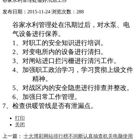
谷家水利管理处做好汛后工作
发布日期：2015-11-24
浏览次数：
288
谷家水利管理处在汛期过后，对水泵、电
气设备进行保养。
1
、对职工的安全知识进行培训。
2
、对变电所内的设备进行清扫。
3
、对闸站进口拦污栅进行清污工作。
4
、加强职工政治学习，学习贯彻上级文件
精神。
5
、对战区内的安全隐患进行排查并整改。
6
、加强日常工作管理。
7
、检查供暖管线是否有泄漏点。
打印
关闭
上一篇：
十大博彩网站排行榜不间断认真抽查机关电脑使用