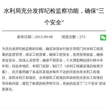
水利局充分发挥纪检监察功能，确保"三
个安全"
发布日期：2015-09-08
浏览次数：
273
为充分发挥纪检监察的功能，确实加强水行政主管部门对水利工程质
量的监督管理，保证工程质量，确保工程安全，发挥投资效益，确保
资金安全，加强人员管理，确保干部安全，十大博彩网站排行榜今年
年初，结合本地区、本部门实际，制订了《水利工程建设项目检查方
案》。此方案明确了各县区及场乡每年下达的河道水库水利工程项
目、农田水利工程项目、水库移民工程项目和农村饮水安全工程项目
等应检内容，规范了检查的程序和方法，有效的促进了"三个安全"的全
面落实。