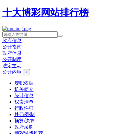
十大博彩网站排行榜
政府信息
公开指南
政府信息
公开制度
法定主动
公开内容
+
履职依据
机关简介
统计信息
权责清单
行政许可
处罚/强制
预算/决算
政府采购
博彩游戏推荐