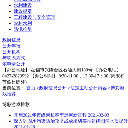
水利建设
建议提案
工程建设与安全管理
农村水利
防汛抗旱
政府信息
公开年报
公开机构
与联系方式
依申请公开
【办公地址】
盘锦市兴隆台区石油大街180号
【办公电话】
0427-2823992
【办公时间】
8:30-11:30，13:30-17：30
(周末和
节假日除外)
当前位置：
首页
>
政府信息公开
>
法定主动公开内容
>
博彩游
戏推荐
博彩游戏推荐
开启2021年市级河长春季巡河新征程
2021-02-03
深入巩固水污染防治攻坚战成果切实推进绕阳河水质提升
2021-01-26