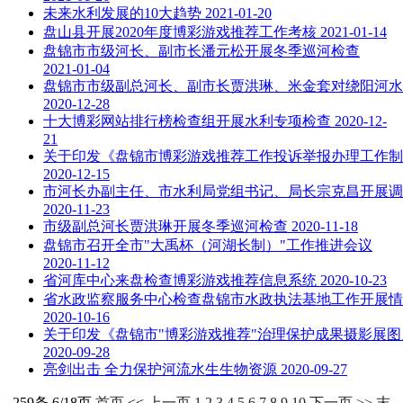
未来水利发展的10大趋势
2021-01-20
盘山县开展2020年度博彩游戏推荐工作考核
2021-01-14
盘锦市市级河长、副市长潘元松开展冬季巡河检查
2021-01-04
盘锦市市级副总河长、副市长贾洪琳、米金套对绕阳河水
2020-12-28
十大博彩网站排行榜检查组开展水利专项检查
2020-12-
21
关于印发《盘锦市博彩游戏推荐工作投诉举报办理工作制
2020-12-15
市河长办副主任、市水利局党组书记、局长宗克昌开展调
2020-11-23
市级副总河长贾洪琳开展冬季巡河检查
2020-11-18
盘锦市召开全市"大禹杯（河湖长制）"工作推进会议
2020-11-12
省河库中心来盘检查博彩游戏推荐信息系统
2020-10-23
省水政监察服务中心检查盘锦市水政执法基地工作开展情
2020-10-16
关于印发《盘锦市"博彩游戏推荐"治理保护成果摄影展
2020-09-28
亮剑出击 全力保护河流水生生物资源
2020-09-27
259条 6/18页
首页
<<
上一页
1
2
3
4
5
6
7
8
9
10
下一页
>>
末