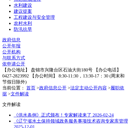
水利建设
建议提案
工程建设与安全管理
农村水利
防汛抗旱
政府信息
公开年报
公开机构
与联系方式
依申请公开
【办公地址】
盘锦市兴隆台区石油大街180号
【办公电话】
0427-2823992
【办公时间】
8:30-11:30，13:30-17：30
(周末和
节假日除外)
当前位置：
首页
>
政府信息公开
>
法定主动公开内容
>
履职依
据
>
文件解读
文件解读
《供水条例》正式颁布！专家解读来了
2026-02-24
《辽宁省水土保持领域政务服务事项技术咨询专家库管理
2025-12-01