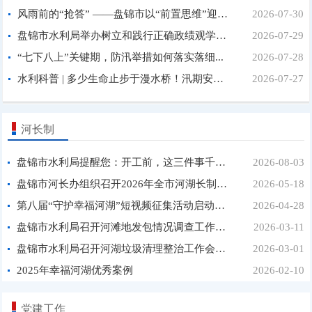
风雨前的“抢答” ——盘锦市以“前置思维”迎战主汛...
2026-07-30
盘锦市水利局举办树立和践行正确政绩观学习教育第3期...
2026-07-29
“七下八上”关键期，防汛举措如何落实落细...
2026-07-28
水利科普 | 多少生命止步于漫水桥！汛期安全提醒一定...
2026-07-27
河长制
盘锦市水利局提醒您：开工前，这三件事千万别忘！...
2026-08-03
盘锦市河长办组织召开2026年全市河湖长制监督检查...
2026-05-18
第八届“守护幸福河湖”短视频征集活动启动啦！...
2026-04-28
盘锦市水利局召开河滩地发包情况调查工作座谈会...
2026-03-11
盘锦市水利局召开河湖垃圾清理整治工作会议...
2026-03-01
2025年幸福河湖优秀案例
2026-02-10
党建工作